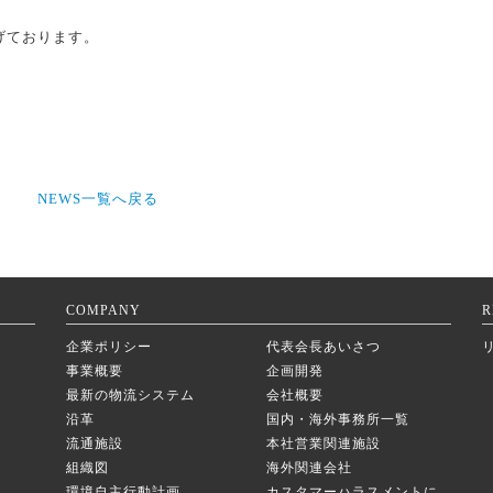
げております。
NEWS一覧へ戻る
COMPANY
R
企業ポリシー
代表会長あいさつ
事業概要
企画開発
最新の物流システム
会社概要
沿革
国内・海外事務所一覧
流通施設
本社営業関連施設
組織図
海外関連会社
環境自主行動計画
カスタマーハラスメントに