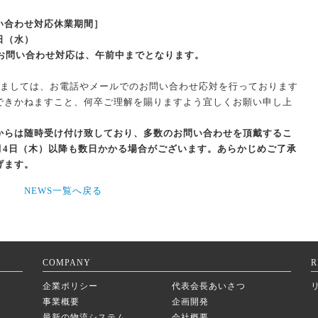
い合わせ対応休業期間］
3日（水）
のお問い合わせ対応は、午前中までとなります。
におきましては、お電話やメールでのお問い合わせ応対を行っております
できかねますこと、何卒ご理解を賜りますよう宜しくお願い申し上
からは随時受け付け致しており、多数のお問い合わせを頂戴するこ
1月4日（木）以降も数日かかる場合がございます。あらかじめご了承
げます。
NEWS一覧へ戻る
COMPANY
R
企業ポリシー
代表会長あいさつ
事業概要
企画開発
最新の物流システム
会社概要